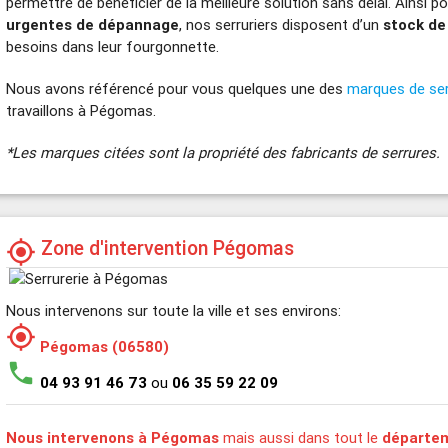
permettre de bénéficier de la meilleure solution sans délai. Ainsi p
urgentes de dépannage
, nos serruriers disposent d’un
stock de
besoins dans leur fourgonnette.
Nous avons référencé pour vous quelques une des
marques de se
travaillons à Pégomas.
*Les marques citées sont la propriété des fabricants de serrures.
Zone d'intervention Pégomas
my_location
Nous intervenons sur toute la ville et ses environs:
my_location
Pégomas (06580)
phone
04 93 91 46 73
ou
06 35 59 22 09
Nous intervenons à Pégomas
mais aussi dans tout le
départem