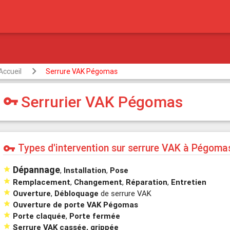
Accueil
Serrure VAK Pégomas
Serrurier VAK Pégomas
vpn_key
Types d'intervention sur serrure VAK à Pégoma
vpn_key
Dépannage

,
Installation
,
Pose

Remplacement
,
Changement
,
Réparation
,
Entretien

Ouverture
,
Débloquage
de serrure VAK

Ouverture de porte VAK Pégomas

Porte claquée
,
Porte fermée

Serrure VAK cassée, grippée