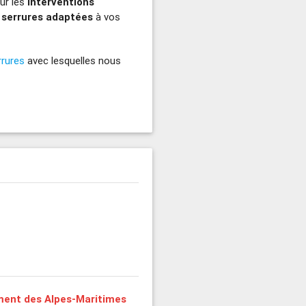
our les
interventions
 serrures adaptées
à vos
rrures
avec lesquelles nous
ent des Alpes-Maritimes