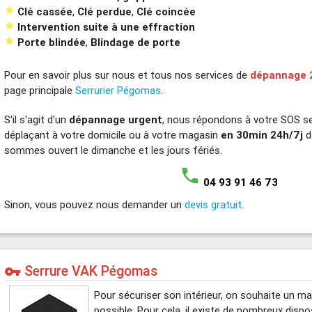

Clé cassée
,
Clé perdue
,
Clé coincée

Intervention suite à une effraction

Porte blindée
,
Blindage de porte
Pour en savoir plus sur nous et tous nos services de
dépannage 
page principale
Serrurier Pégomas
.
S'il s'agit d'un
dépannage urgent
, nous répondons à votre SOS s
déplaçant à votre domicile ou à votre magasin
en 30min 24h/7j
d
sommes ouvert le dimanche et les jours fériés.
phone
04 93 91 46 73
Sinon, vous pouvez nous demander un
devis gratuit
.
Serrure VAK Pégomas
vpn_key
Pour sécuriser son intérieur, on souhaite un mat
possible. Pour cela, il existe de nombreux disp