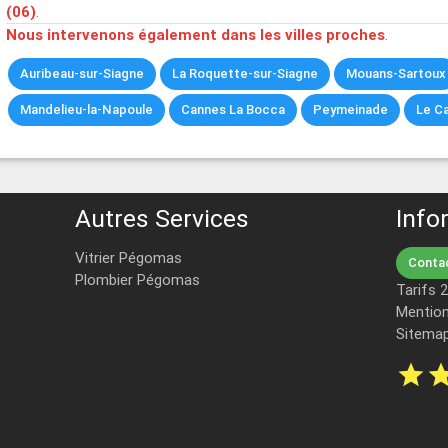
(06)
.
Nous intervenons également dans les villes proches
.
Auribeau-sur-Siagne
La Roquette-sur-Siagne
Mouans-Sartoux
Mandelieu-la-Napoule
Cannes La Bocca
Peymeinade
Le C
Autres Services
Info
Vitrier Pégomas
Contac
Plombier Pégomas
Tarifs 
Mention
Sitema
star
st