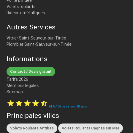
Porte blindée
Volets roulants
Rideaux métalliques
Autres Services
Vitrier Saint-Sauveur-sur-Tinée
Plombier Saint-Sauveur-sur-Tinée
Informations
Contact / Devis gratuit
Tarifs 2026
Mentions légales
Sitemap
star
star
star
star
star_half
(
4.6
/
5
) basé sur
28
avis
Principales villes
Volets Roulants Antibes
Volets Roulants Cagnes sur Mer