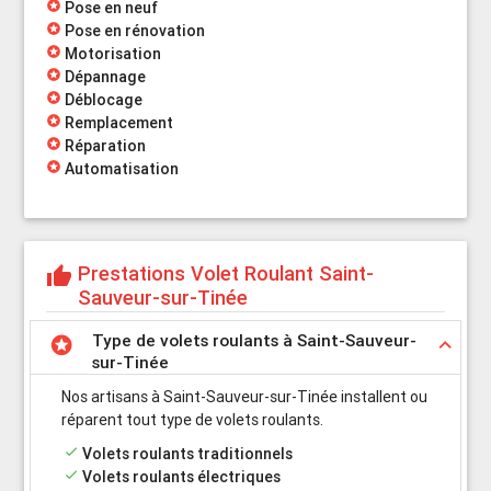
stars
Pose en neuf
stars
Pose en rénovation
stars
Motorisation
stars
Dépannage
stars
Déblocage
stars
Remplacement
stars
Réparation
stars
Automatisation
Prestations Volet Roulant Saint-
thumb_up
Sauveur-sur-Tinée
Type de volets roulants à Saint-Sauveur-
stars
keyboard_arrow_up
sur-Tinée
Nos artisans à Saint-Sauveur-sur-Tinée installent ou
réparent tout type de volets roulants.
done
Volets roulants traditionnels
done
Volets roulants électriques