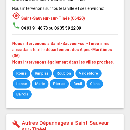
Nous intervenons sur toute la ville et ses environs:
my_location
Saint-Sauveur-sur-Tinée (06420)
phone
04 93 91 46 73
ou
06 35 59 22 09
Nous intervenons à Saint-Sauveur-sur-Tinée
mais
aussi dans tout le
département des Alpes-Maritimes
(06)
.
Nous intervenons également dans les villes proches
.
Roure
Rimplas
Roubion
Valdeblore
Ilonse
Marie
Pierlas
Beuil
Clans
Bairols
Autres Dépannages à Saint-Sauveur-
build
sur-Tinée!