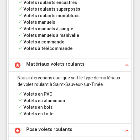
done
Volets roulants encastrés
done
Volets roulants superposés
done
Volets roulants monoblocs
done
Volets manuels
done
Volets manuels à sangle
done
Volets manuels à manivelle
done
Volets à commande
done
Volets à télécommande
Matériaux volets roulants
stars
keyboard_arrow_up
Nous intervenons quel que soit le type de matériaux
de volet roulant à Saint-Sauveur-sur-Tinée.
done
Volets en PVC
done
Volets en aluminium
done
Volets en bois
done
Volets en toile
Pose volets roulants
stars
keyboard_arrow_up