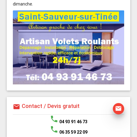
dimanche.
Contact / Devis gratuit
mail
mail
phone
04 93 91 46 73
phone
06 35 59 22 09