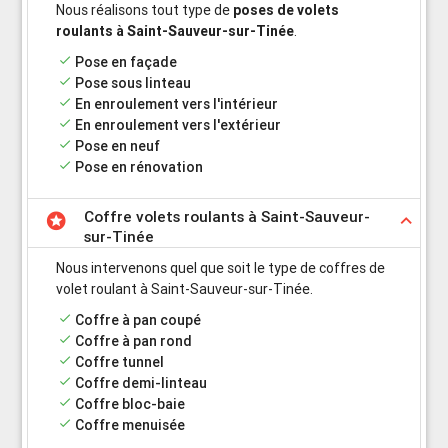
Nous réalisons tout type de
poses de volets
roulants à Saint-Sauveur-sur-Tinée
.
done
Pose en façade
done
Pose sous linteau
done
En enroulement vers l'intérieur
done
En enroulement vers l'extérieur
done
Pose en neuf
done
Pose en rénovation
Coffre volets roulants à Saint-Sauveur-
stars
keyboard_arrow_up
sur-Tinée
Nous intervenons quel que soit le type de coffres de
volet roulant à Saint-Sauveur-sur-Tinée.
done
Coffre à pan coupé
done
Coffre à pan rond
done
Coffre tunnel
done
Coffre demi-linteau
done
Coffre bloc-baie
done
Coffre menuisée