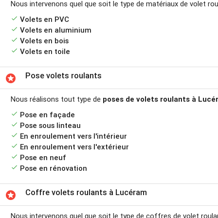
Nous intervenons quel que soit le type de matériaux de volet ro
done
Volets en PVC
done
Volets en aluminium
done
Volets en bois
done
Volets en toile
Pose volets roulants
stars
Nous réalisons tout type de
poses de volets roulants à Luc
done
Pose en façade
done
Pose sous linteau
done
En enroulement vers l'intérieur
done
En enroulement vers l'extérieur
done
Pose en neuf
done
Pose en rénovation
Coffre volets roulants à Lucéram
stars
Nous intervenons quel que soit le type de coffres de volet roul