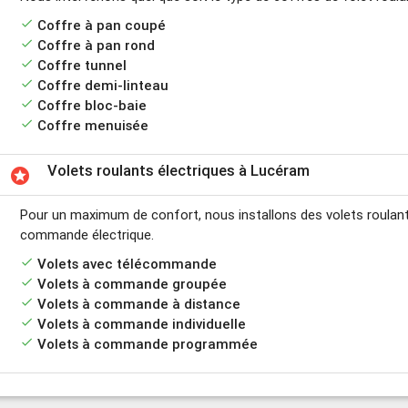
done
Coffre à pan coupé
done
Coffre à pan rond
done
Coffre tunnel
done
Coffre demi-linteau
done
Coffre bloc-baie
done
Coffre menuisée
Volets roulants électriques à Lucéram
stars
Pour un maximum de confort, nous installons des volets roula
commande électrique.
done
Volets avec télécommande
done
Volets à commande groupée
done
Volets à commande à distance
done
Volets à commande individuelle
done
Volets à commande programmée