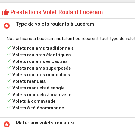
Prestations Volet Roulant Lucéram
thumb_up
Type de volets roulants à Lucéram
stars
Nos artisans à Lucéram installent ou réparent tout type de volet
done
Volets roulants traditionnels
done
Volets roulants électriques
done
Volets roulants encastrés
done
Volets roulants superposés
done
Volets roulants monoblocs
done
Volets manuels
done
Volets manuels à sangle
done
Volets manuels à manivelle
done
Volets à commande
done
Volets à télécommande
Matériaux volets roulants
stars