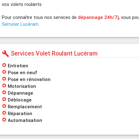
vos volets roulants.
Pour connaître tous nos services de
dépannage 24h/7j
, vous pou
Serrurier Lucéram
.
Services Volet Roulant Lucéram
build
stars
Entretien
stars
Pose en neuf
stars
Pose en rénovation
stars
Motorisation
stars
Dépannage
stars
Déblocage
stars
Remplacement
stars
Réparation
stars
Automatisation