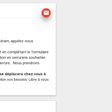
mail
ucéram, appelez-nous
et en complétant le formulaire
ntion en serrurerie souhaitée
errure... Nous prendrons
 se déplacera chez vous à
selon vos besoins. Libre à vous