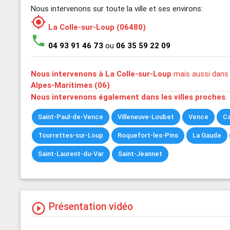
Nous intervenons sur toute la ville et ses environs:
my_location
La Colle-sur-Loup (06480)
phone
04 93 91 46 73
ou
06 35 59 22 09
Nous intervenons à La Colle-sur-Loup
mais aussi dans 
Alpes-Maritimes (06)
.
Nous intervenons également dans les villes proches
.
Saint-Paul-de-Vence
Villeneuve-Loubet
Vence
C
Tourrettes-sur-Loup
Roquefort-les-Pins
La Gaude
Saint-Laurent-du-Var
Saint-Jeannet
Présentation vidéo
play_circle_outline