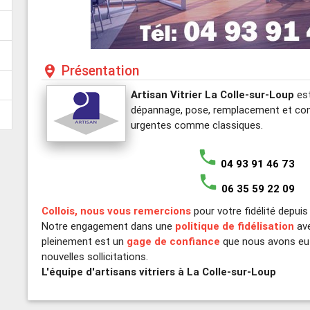
Présentation
person_pin_circle
Artisan Vitrier La Colle-sur-Loup
est
dépannage, pose, remplacement et cons
urgentes comme classiques.
phone
04 93 91 46 73
phone
06 35 59 22 09
Collois, nous vous remercions
pour votre fidélité depui
Notre engagement dans une
politique de fidélisation
ave
pleinement est un
gage de confiance
que nous avons eu 
nouvelles sollicitations.
L'équipe d'artisans vitriers à La Colle-sur-Loup