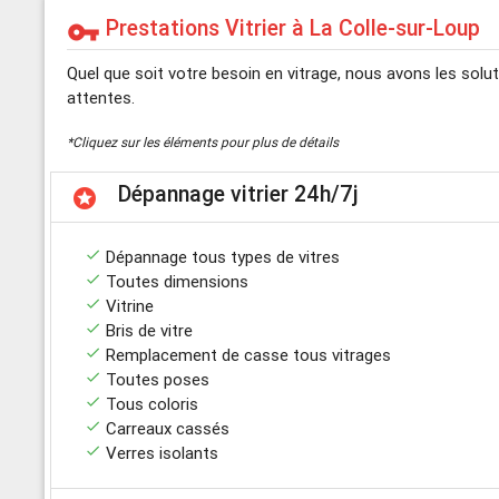
Prestations Vitrier à La Colle-sur-Loup
vpn_key
Quel que soit votre besoin en vitrage, nous avons les solu
attentes.
*Cliquez sur les éléments pour plus de détails
Dépannage vitrier 24h/7j
stars
done
Dépannage tous types de vitres
done
Toutes dimensions
done
Vitrine
done
Bris de vitre
done
Remplacement de casse tous vitrages
done
Toutes poses
done
Tous coloris
done
Carreaux cassés
done
Verres isolants