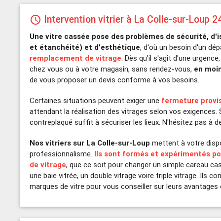
Intervention vitrier à La Colle-sur-Loup 2
schedule
Une vitre cassée pose des problèmes de sécurité, d'i
et étanchéité) et d'esthétique
, d'où un besoin d'un dé
remplacement de vitrage
. Dès qu'il s'agit d'une urgence
chez vous ou à votre magasin, sans rendez-vous,
en moin
de vous proposer un devis conforme à vos besoins.
Certaines situations peuvent exiger une
fermeture provi
attendant la réalisation des vitrages selon vos exigences
contreplaqué suffit à sécuriser les lieux. N'hésitez pas à 
Nos vitriers sur La Colle-sur-Loup
mettent à votre dispos
professionnalisme.
Ils sont formés et expérimentés pou
de vitrage
, que ce soit pour changer un simple careau cass
une baie vitrée, un double vitrage voire triple vitrage. Ils c
marques de vitre pour vous conseiller sur leurs avantages 