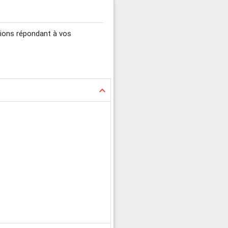
tions répondant à vos
keyboard_arrow_up