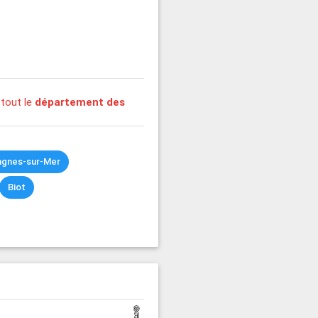
tout le
département des
agnes-sur-Mer
Biot