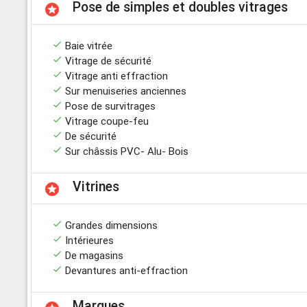
Pose de simples et doubles vitrages
stars
done
Baie vitrée
done
Vitrage de sécurité
done
Vitrage anti effraction
done
Sur menuiseries anciennes
done
Pose de survitrages
done
Vitrage coupe-feu
done
De sécurité
done
Sur châssis PVC- Alu- Bois
Vitrines
stars
done
Grandes dimensions
done
Intérieures
done
De magasins
done
Devantures anti-effraction
Marques