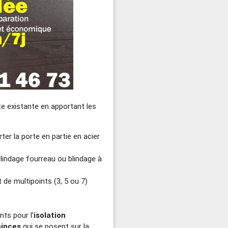
te existante en apportant les
er la porte en partie en acier
(blindage fourreau ou blindage à
t de multipoints (3, 5 ou 7)
nts pour l’
isolation
pinces
qui se posent sur la