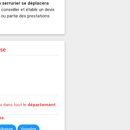
n serrurier se déplacera
conseiller et établir un devis
t ou partie des prestations
sse
i dans tout le
département
es
.
Grasse
Gourdon