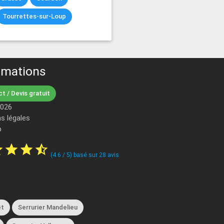
Tourrettes-sur-Loup
rmations
t / Devis gratuit
2026
s légales
p
ar
star
star
star_half
(
4.6
/
5
) basé sur
28
avis
et
Serrurier Mandelieu