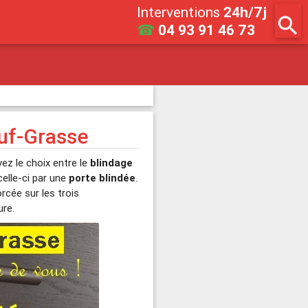
Interventions
24h/7j
search
☎
04 93 91 46 73
uf-Grasse
ez le choix entre le
blindage
elle-ci par une
porte blindée
.
orcée sur les trois
ure.