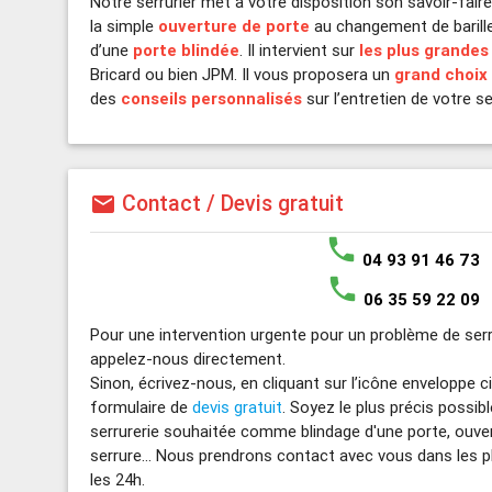
Notre serrurier met à votre disposition son savoir-fai
la simple
ouverture de porte
au changement de barillet
d’une
porte blindée
. Il intervient sur
les plus grande
Bricard ou bien JPM. Il vous proposera un
grand choix
des
conseils personnalisés
sur l’entretien de votre se
Contact / Devis gratuit
mail
phone
04 93 91 46 73
phone
06 35 59 22 09
Pour une intervention urgente pour un problème de ser
appelez-nous directement.
Sinon, écrivez-nous, en cliquant sur l’icône enveloppe 
formulaire de
devis gratuit
. Soyez le plus précis possibl
serrurerie souhaitée comme blindage d'une porte, ouver
serrure... Nous prendrons contact avec vous dans les p
les 24h.