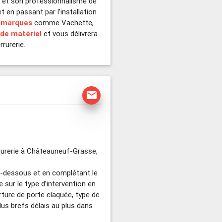
re et son professionnalisme de
 en passant par l’installation
s marques
comme Vachette,
 de matériel
et vous délivrera
rrurerie.
mail
rurerie à Châteauneuf-Grasse,
ci-dessous et en complétant le
e sur le type d’intervention en
ture de porte claquée, type de
lus brefs délais au plus dans