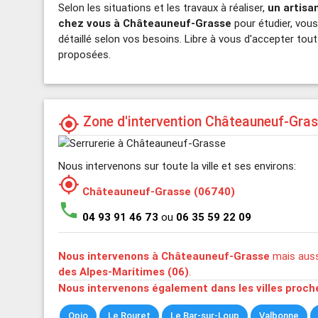
Selon les situations et les travaux à réaliser,
un artisa
chez vous à Châteauneuf-Grasse
pour étudier, vous 
détaillé selon vos besoins. Libre à vous d'accepter tou
proposées.
Zone d'intervention Châteauneuf-Gra
my_location
Nous intervenons sur toute la ville et ses environs:
my_location
Châteauneuf-Grasse (06740)
phone
04 93 91 46 73
ou
06 35 59 22 09
Nous intervenons à Châteauneuf-Grasse
mais auss
des Alpes-Maritimes (06)
.
Nous intervenons également dans les villes proch
Opio
Le Rouret
Le Bar-sur-Loup
Valbonne