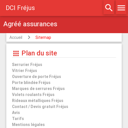
search
menu
DCI Fréjus
Agréé assurances
Accueil
Sitemap
Plan du site
apps
Serrurier Fréjus
Vitrier Fréjus
Ouverture de porte Fréjus
Porte blindée Fréjus
Marques de serrures Fréjus
Volets roulants Fréjus
Rideaux métalliques Fréjus
Contact / Devis gratuit Fréjus
Avis
Tarifs
Mentions légales