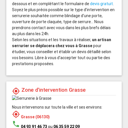
dessous et en complétant le formulaire de
devis gratuit
.
Soyez le plus précis possible sur le type d’intervention en
serrurerie souhaitée comme blindage d'une porte,
ouverture de porte claquée, type de serrure... Nous
prendrons contact avec vous dans les plus brefs délais
au plus dans les 24h.
Selon les situations et les travaux à réaliser,
un artisan
serrurier se déplacera chez vous à Grasse
pour
étudier, vous conseiller et établir un devis détaillé selon
vos besoins. Libre à vous d'accepter tout ou partie des
prestations proposées.
Zone d'intervention Grasse
my_location
Nous intervenons sur toute la ville et ses environs:
my_location
Grasse (06130)
phone
04 93 91 46 73
ou
06 35 59 22 09