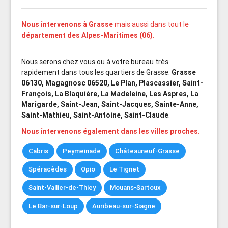
Nous intervenons à Grasse
mais aussi dans tout le
département des Alpes-Maritimes (06)
.
Nous serons chez vous ou à votre bureau très
rapidement dans tous les quartiers de Grasse:
Grasse
06130, Magagnosc 06520, Le Plan, Plascassier, Saint-
François, La Blaquière, La Madeleine, Les Aspres, La
Marigarde, Saint-Jean, Saint-Jacques, Sainte-Anne,
Saint-Mathieu, Saint-Antoine, Saint-Claude
.
Nous intervenons également dans les villes proches
.
Cabris
Peymeinade
Châteauneuf-Grasse
Spéracèdes
Opio
Le Tignet
Saint-Vallier-de-Thiey
Mouans-Sartoux
Le Bar-sur-Loup
Auribeau-sur-Siagne