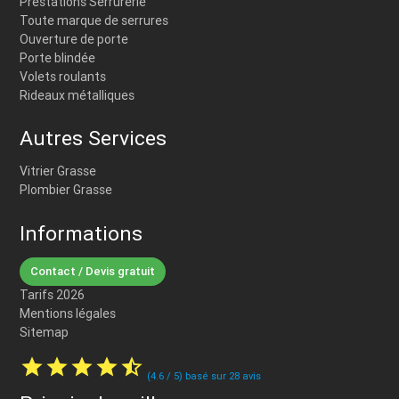
Prestations Serrurerie
Toute marque de serrures
Ouverture de porte
Porte blindée
Volets roulants
Rideaux métalliques
Autres Services
Vitrier Grasse
Plombier Grasse
Informations
Contact / Devis gratuit
Tarifs 2026
Mentions légales
Sitemap
star
star
star
star
star_half
(
4.6
/
5
) basé sur
28
avis