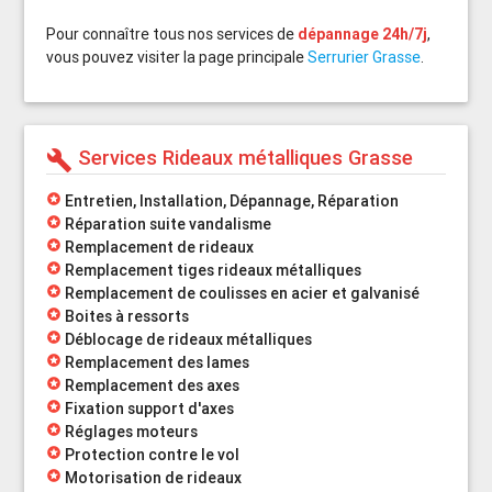
Pour connaître tous nos services de
dépannage 24h/7j
,
vous pouvez visiter la page principale
Serrurier Grasse
.
Services Rideaux métalliques Grasse
build
stars
Entretien, Installation, Dépannage, Réparation
stars
Réparation suite vandalisme
stars
Remplacement de rideaux
stars
Remplacement tiges rideaux métalliques
stars
Remplacement de coulisses en acier et galvanisé
stars
Boites à ressorts
stars
Déblocage de rideaux métalliques
stars
Remplacement des lames
stars
Remplacement des axes
stars
Fixation support d'axes
stars
Réglages moteurs
stars
Protection contre le vol
stars
Motorisation de rideaux