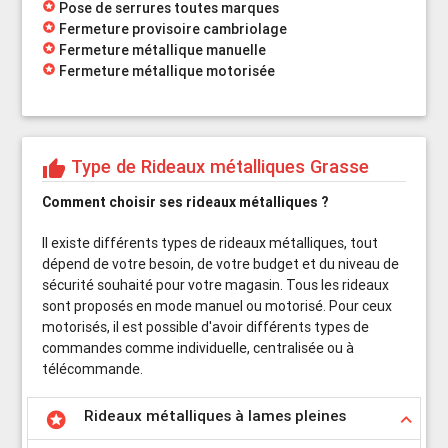
stars
Pose de serrures toutes marques
stars
Fermeture provisoire cambriolage
stars
Fermeture métallique manuelle
stars
Fermeture métallique motorisée
Type de Rideaux métalliques Grasse
thumb_up
Comment choisir ses rideaux métalliques ?
Il existe différents types de rideaux métalliques, tout
dépend de votre besoin, de votre budget et du niveau de
sécurité souhaité pour votre magasin. Tous les rideaux
sont proposés en mode manuel ou motorisé. Pour ceux
motorisés, il est possible d'avoir différents types de
commandes comme individuelle, centralisée ou à
télécommande.
Rideaux métalliques à lames pleines
stars
keyboard_arrow_up