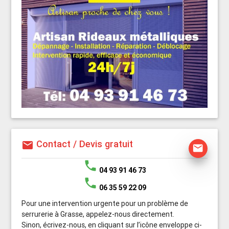
Contact / Devis gratuit
mail
mail
phone
04 93 91 46 73
phone
06 35 59 22 09
Pour une intervention urgente pour un problème de
serrurerie à Grasse, appelez-nous directement.
Sinon, écrivez-nous, en cliquant sur l’icône enveloppe ci-