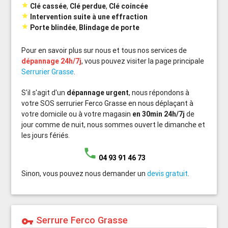

Clé cassée
,
Clé perdue
,
Clé coincée

Intervention suite à une effraction

Porte blindée
,
Blindage de porte
Pour en savoir plus sur nous et tous nos services de
dépannage 24h/7j
, vous pouvez visiter la page principale
Serrurier Grasse
.
S'il s'agit d'un
dépannage urgent
, nous répondons à
votre SOS serrurier Ferco Grasse en nous déplaçant à
votre domicile ou à votre magasin
en 30min 24h/7j
de
jour comme de nuit, nous sommes ouvert le dimanche et
les jours fériés.
phone
04 93 91 46 73
Sinon, vous pouvez nous demander un
devis gratuit
.
Serrure Ferco Grasse
vpn_key