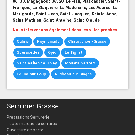
06130, Magagnosc 06520, Le Plan, Plascassier, Saint-
François, La Blaquière, La Madeleine, Les Aspres, La
Marigarde, Saint-Jean, Saint-Jacques, Sainte-Anne,
Saint-Mathieu, Saint-Antoine, Saint-Claude
.
Nous intervenons également dans les villes proches
.
Cabris
Peymeinade
Châteauneuf-Grasse
Spéracèdes
Opio
Le Tignet
Saint-Vallier-de-Thiey
Mouans-Sartoux
Le Bar-sur-Loup
Auribeau-sur-Siagne
Serrurier Grasse
Prestations Serrurerie
Toute marque de serrures
Ouverture de porte