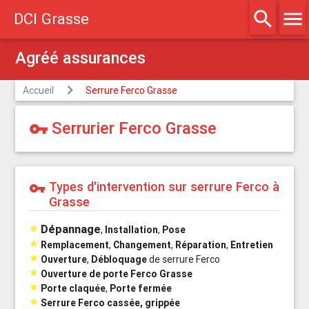
search
menu
DCI Grasse
Agréé assurances
Accueil
Serrure Ferco Grasse
Serrurier Ferco Grasse
vpn_key
Types d'intervention sur serrure Ferco à
vpn_key
Grasse
Dépannage

,
Installation
,
Pose

Remplacement
,
Changement
,
Réparation
,
Entretien

Ouverture
,
Débloquage
de serrure Ferco

Ouverture de porte Ferco Grasse

Porte claquée
,
Porte fermée

Serrure Ferco cassée, grippée