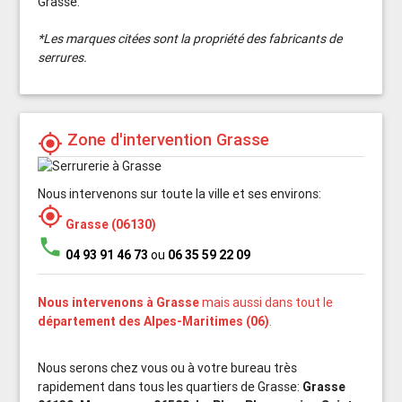
Grasse.
*Les marques citées sont la propriété des fabricants de
serrures.
Zone d'intervention Grasse
my_location
Nous intervenons sur toute la ville et ses environs:
my_location
Grasse (06130)
phone
04 93 91 46 73
ou
06 35 59 22 09
Nous intervenons à Grasse
mais aussi dans tout le
département des Alpes-Maritimes (06)
.
Nous serons chez vous ou à votre bureau très
rapidement dans tous les quartiers de Grasse:
Grasse