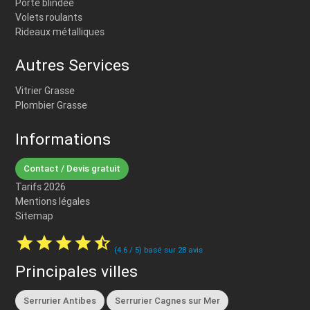
Porte blindée
Volets roulants
Rideaux métalliques
Autres Services
Vitrier Grasse
Plombier Grasse
Informations
Contact / Devis gratuit
Tarifs 2026
Mentions légales
Sitemap
star
star
star
star
star_half
(
4.6
/
5
) basé sur
28
avis
Principales villes
Serrurier Antibes
Serrurier Cagnes sur Mer