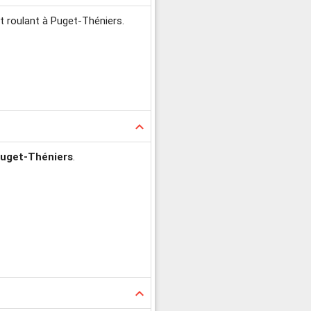
t roulant à Puget-Théniers.
keyboard_arrow_up
Puget-Théniers
.
keyboard_arrow_up