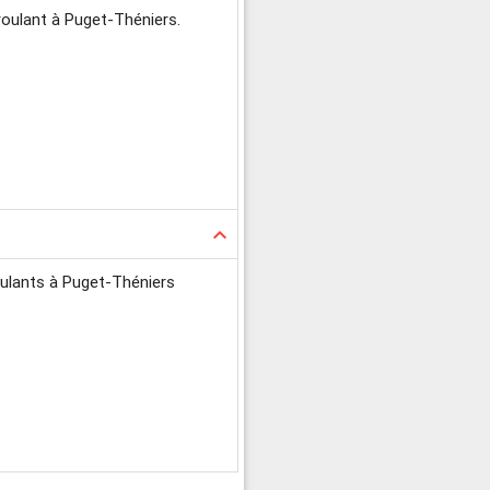
roulant à Puget-Théniers.
keyboard_arrow_up
oulants à Puget-Théniers