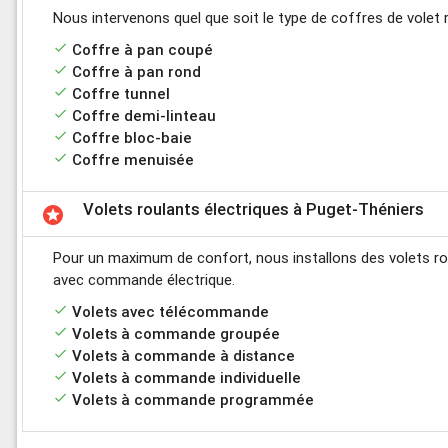
Nous intervenons quel que soit le type de coffres de volet 
done
Coffre à pan coupé
done
Coffre à pan rond
done
Coffre tunnel
done
Coffre demi-linteau
done
Coffre bloc-baie
done
Coffre menuisée
Volets roulants électriques à Puget-Théniers
stars
Pour un maximum de confort, nous installons des volets r
avec commande électrique.
done
Volets avec télécommande
done
Volets à commande groupée
done
Volets à commande à distance
done
Volets à commande individuelle
done
Volets à commande programmée