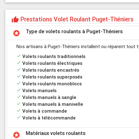
Prestations Volet Roulant Puget-Théniers
thumb_up
Type de volets roulants à Puget-Théniers
stars
Nos artisans à Puget-Théniers installent ou réparent tout t
done
Volets roulants traditionnels
done
Volets roulants électriques
done
Volets roulants encastrés
done
Volets roulants superposés
done
Volets roulants monoblocs
done
Volets manuels
done
Volets manuels à sangle
done
Volets manuels à manivelle
done
Volets à commande
done
Volets à télécommande
Matériaux volets roulants
stars