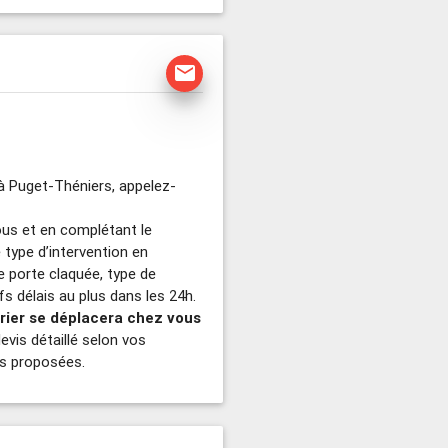
mail
 à Puget-Théniers, appelez-
ous et en complétant le
e type d’intervention en
e porte claquée, type de
s délais au plus dans les 24h.
urier se déplacera chez vous
devis détaillé selon vos
ns proposées.