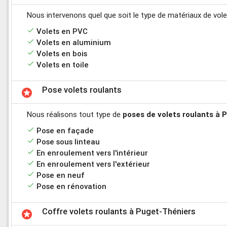
Nous intervenons quel que soit le type de matériaux de vole
done
Volets en PVC
done
Volets en aluminium
done
Volets en bois
done
Volets en toile
Pose volets roulants
stars
Nous réalisons tout type de
poses de volets roulants à 
done
Pose en façade
done
Pose sous linteau
done
En enroulement vers l'intérieur
done
En enroulement vers l'extérieur
done
Pose en neuf
done
Pose en rénovation
Coffre volets roulants à Puget-Théniers
stars