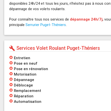
disponibles 24h/24 et tous les jours, n’hésitez pas à nous conta
dépannage de vos volets roulants.
Pour connaître tous nos services de
dépannage 24h/7j
, vou
principale
Serrurier Puget-Théniers
.
Services Volet Roulant Puget-Théniers
build
stars
Entretien
stars
Pose en neuf
stars
Pose en rénovation
stars
Motorisation
stars
Dépannage
stars
Déblocage
stars
Remplacement
stars
Réparation
stars
Automatisation