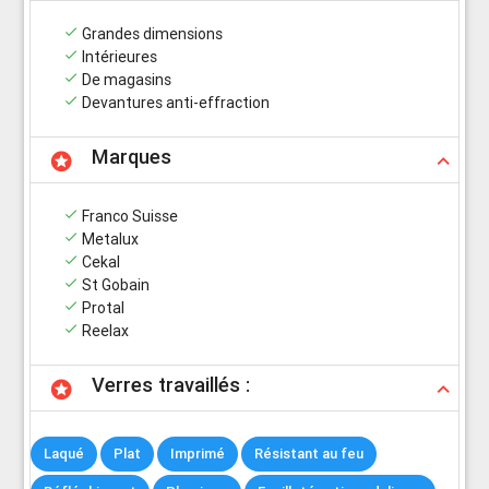
done
Grandes dimensions
done
Intérieures
done
De magasins
done
Devantures anti-effraction
Marques
stars
keyboard_arrow_up
done
Franco Suisse
done
Metalux
done
Cekal
done
St Gobain
done
Protal
done
Reelax
Verres travaillés :
stars
keyboard_arrow_up
Laqué
Plat
Imprimé
Résistant au feu