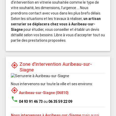
d’intervention en vitrerie souhaitée comme le type de
vitre souhaité, les dimensions, l'urgence ... Nous
prendrons contact avec vous dans les plus brefs délais.
Selon les situations et les travaux à réaliser,
un artisan
serrurier se déplacera chez vous à Auribeau-sur-
Siagne
pour étudier, vous conseiller et établir un devis
détaillé selon vos besoins. Libre à vous d'accepter tout ou
partie des prestations proposées.
Zone d'intervention Auribeau-sur-
my_location
Siagne
Nous intervenons sur toute la ville et ses environs:
my_location
Auribeau-sur-Siagne (06810)
phone
04 93 91 46 73
ou
06 35 59 22 09
Nous intervenons à Auribeau-sur-Siagne
mais aussi