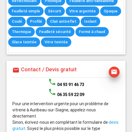
Réfléchissant
Phonique
Feuilleté anti-vandalisme
Feuilleté simple
Sécurit
Vitre argentée
Opaque
Coulé
Profilé
Clair antireflet
Isolant
Thermique
Feuilleté sécurité
Formé à chaud
Glace teintée
Vitre teintée
Contact / Devis gratuit
mail
mail
phone
04 93 91 46 73
phone
06 35 59 22 09
Pour une intervention urgente pour un problème de
vitrerie à Auribeau-sur-Siagne, appelez-nous
directement.
Sinon, écrivez-nous en complétant le formulaire de
devis
gratuit
. Soyez le plus précis possible sur le type