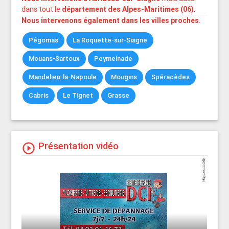
dans tout le
département des Alpes-Maritimes (06)
.
Nous intervenons également dans les villes proches
.
Pégomas
La Roquette-sur-Siagne
Mouans-Sartoux
Peymeinade
Mandelieu-la-Napoule
Mougins
Spéracèdes
Cabris
Le Tignet
Grasse
Présentation vidéo
play_circle_outline