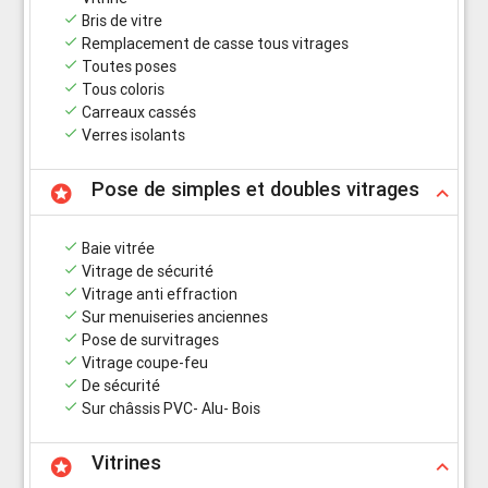
done
Bris de vitre
done
Remplacement de casse tous vitrages
done
Toutes poses
done
Tous coloris
done
Carreaux cassés
done
Verres isolants
Pose de simples et doubles vitrages
stars
keyboard_arrow_up
done
Baie vitrée
done
Vitrage de sécurité
done
Vitrage anti effraction
done
Sur menuiseries anciennes
done
Pose de survitrages
done
Vitrage coupe-feu
done
De sécurité
done
Sur châssis PVC- Alu- Bois
Vitrines
stars
keyboard_arrow_up