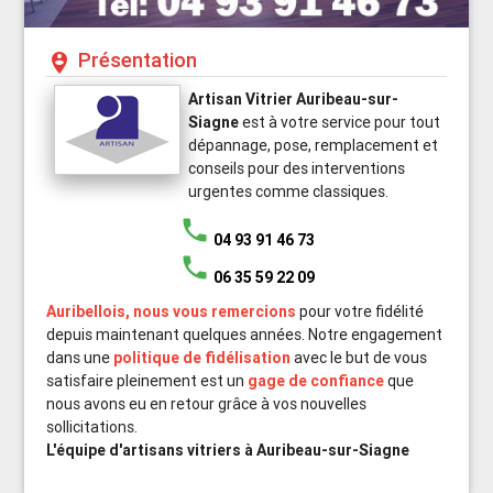
Présentation
person_pin_circle
Artisan Vitrier Auribeau-sur-
Siagne
est à votre service pour tout
dépannage, pose, remplacement et
conseils pour des interventions
urgentes comme classiques.
phone
04 93 91 46 73
phone
06 35 59 22 09
Auribellois, nous vous remercions
pour votre fidélité
depuis maintenant quelques années. Notre engagement
dans une
politique de fidélisation
avec le but de vous
satisfaire pleinement est un
gage de confiance
que
nous avons eu en retour grâce à vos nouvelles
sollicitations.
L'équipe d'artisans vitriers à Auribeau-sur-Siagne